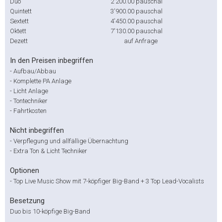
Duo
2'200.00
pauschal
Quintett
3'900.00
pauschal
Sextett
4'450.00
pauschal
Oktett
7'130.00
pauschal
Dezett
auf Anfrage
In den Preisen inbegriffen
-
Aufbau/Abbau
-
Komplette PA Anlage
-
Licht Anlage
-
Tontechniker
-
Fahrtkosten
Nicht inbegriffen
-
Verpflegung und allfällige Übernachtung
-
Extra Ton & Licht Techniker
Optionen
-
Top Live Music Show mit 7-köpfiger Big-Band + 3 Top Lead-Vocalists
Besetzung
Duo bis 10-köpfige Big-Band