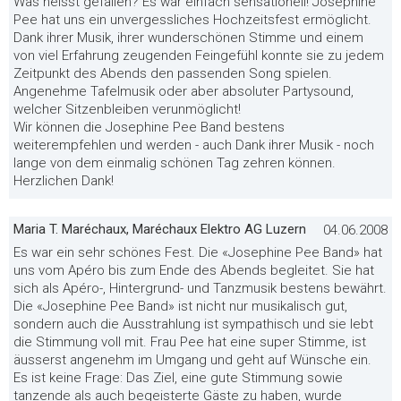
Was heisst gefallen? Es war einfach sensationell! Josephine
Pee hat uns ein unvergessliches Hochzeitsfest ermöglicht.
Dank ihrer Musik, ihrer wunderschönen Stimme und einem
von viel Erfahrung zeugenden Feingefühl konnte sie zu jedem
Zeitpunkt des Abends den passenden Song spielen.
Angenehme Tafelmusik oder aber absoluter Partysound,
welcher Sitzenbleiben verunmöglicht!
Wir können die Josephine Pee Band bestens
weiterempfehlen und werden - auch Dank ihrer Musik - noch
lange von dem einmalig schönen Tag zehren können.
Herzlichen Dank!
Maria T. Maréchaux, Maréchaux Elektro AG Luzern
04.06.2008
Es war ein sehr schönes Fest. Die «Josephine Pee Band» hat
uns vom Apéro bis zum Ende des Abends begleitet. Sie hat
sich als Apéro-, Hintergrund- und Tanzmusik bestens bewährt.
Die «Josephine Pee Band» ist nicht nur musikalisch gut,
sondern auch die Ausstrahlung ist sympathisch und sie lebt
die Stimmung voll mit. Frau Pee hat eine super Stimme, ist
äusserst angenehm im Umgang und geht auf Wünsche ein.
Es ist keine Frage: Das Ziel, eine gute Stimmung sowie
tanzende als auch begeisterte Gäste zu haben, wurde