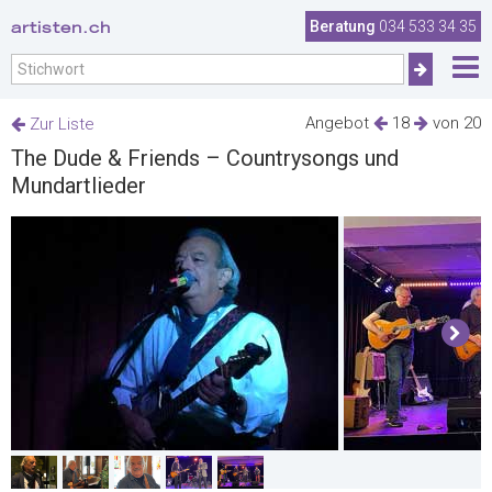
artisten.ch
Beratung
034 533 34 35
Angebot
18
von 20
Zur Liste
The Dude & Friends – Countrysongs und
Mundartlieder