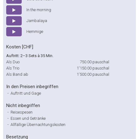
In the morning
Jambalaya
Hemmige
Kosten [CHF]
Auftritt: 2–3 Sets à 35 Min.
Als Duo
750.00
pauschal
Als Trio
1'150.00
pauschal
Als Band ab
1'500.00
pauschal
In den Preisen inbegriffen
-
Auftritt und Gage
Nicht inbegriffen
-
Reisespesen
-
Essen und Getränke
-
Allfällige Übernachtungskosten
Besetzung