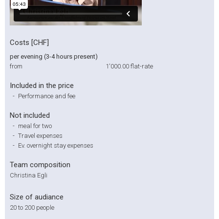
Costs [CHF]
per evening (3-4 hours present)
from
1'000.00
flat-rate
Included in the price
-
Performance and fee
Not included
-
meal for two
-
Travel expenses
-
Ev. overnight stay expenses
Team composition
Christina Egli
Size of audiance
20 to 200 people