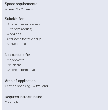
Space requirements
At least 2 x 2 meters
Suitable for
- Smaller company events
- Birthdays (adults)
- Weddings
- Afternoons for the elderly
- Anniversaries
Not suitable for
- Major events
- Exhibitions
- Children's birthdays
Area of application
German-speaking Switzerland
Required infrastructure
Good light