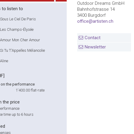
Outdoor Dreams GmbH
to listen to
Bahnhofstrasse 14
3400 Burgdorf
Sous Le Ciel De Paris
office@artisten.ch
Les Champs-Élysée
Contact
Amour Mon Cher Amour
Newsletter
Si Tu T'Appelles Mélancolie
Aline
HF]
on the performance
1'400.00
flat-rate
n the price
performance
e time up to 6 hours
ded
penses