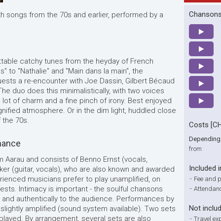
Chansons 
th songs from the 70s and earlier, performed by a
ettable catchy tunes from the heyday of French
 to "Nathalie" and "Main dans la main", the
uests a re-encounter with Joe Dassin, Gilbert Bécaud
e duo does this minimalistically, with two voices
a lot of charm and a fine pinch of irony. Best enjoyed
gnified atmosphere. Or in the dim light, huddled close
f the 70s.
Costs [C
Depending 
mance
from
om Aarau and consists of Benno Ernst (vocals,
Included i
er (guitar, vocals), who are also known and awarded
enced musicians prefer to play unamplified, on
-
Fee and 
uests. Intimacy is important - the soulful chansons
-
Attendanc
and authentically to the audience. Performances by
Not inclu
 slightly amplified (sound system available). Two sets
played. By arrangement, several sets are also
-
Travel ex