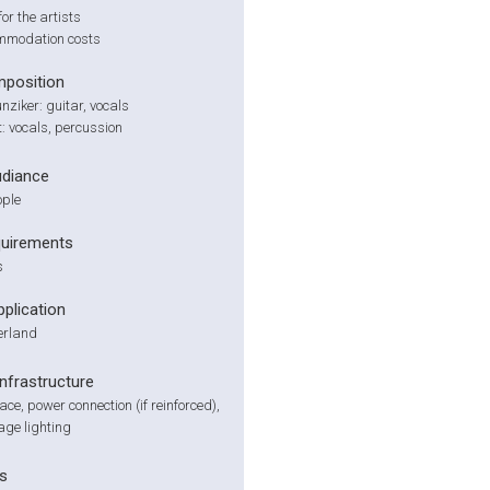
or the artists
mmodation costs
position
ziker: guitar, vocals
: vocals, percussion
udiance
ople
quirements
s
pplication
zerland
infrastructure
ce, power connection (if reinforced),
age lighting
s