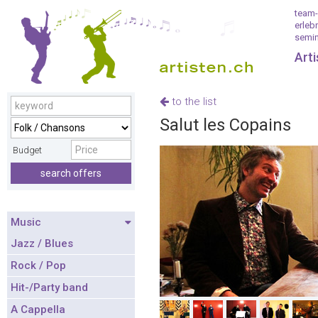
team-
erleb
semin
Art
to the list
Salut les Copains
Budget
search offers
Music
Jazz / Blues
Rock / Pop
Hit-/Party band
A Cappella