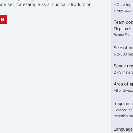
 one set, for example as a musical introduction.
-
Catering f
-
Any acco
Team com
Stephan Hun
Benno Ernst
Size of a
5 to 300 pe
Space re
2 x 3 meter
Area of a
All of Swit
Required 
Covered spa
possibly st
Language