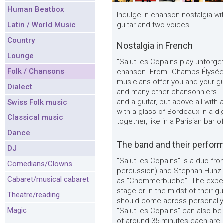
Human Beatbox
Indulge in chanson nostalgia wi
Latin / World Music
guitar and two voices.
Country
Nostalgia in French
Lounge
"Salut les Copains play unforg
Folk / Chansons
chanson. From "Champs-Élysées"
musicians offer you and your g
Dialect
and many other chansonniers. Th
and a guitar, but above all with 
Swiss Folk music
with a glass of Bordeaux in a di
Classical music
together, like in a Parisian bar o
Dance
The band and their perfor
DJ
"Salut les Copains" is a duo fr
Comedians/Clowns
percussion) and Stephan Hunzik
Cabaret/musical cabaret
as "Chommerbuebe". The experi
stage or in the midst of their g
Theatre/reading
should come across personally 
Magic
"Salut les Copains" can also be
of around 35 minutes each are 