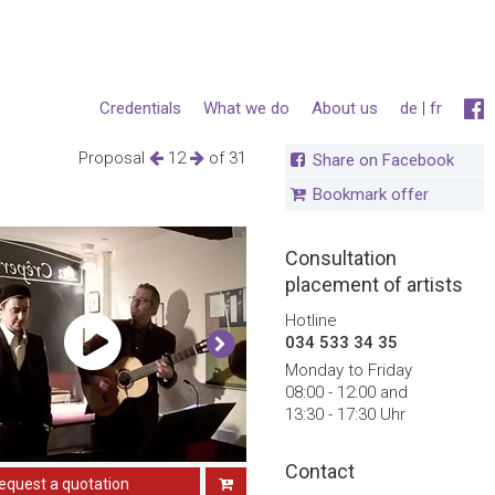
Credentials
What we do
About us
de
|
fr
Proposal
12
of 31
Share on Facebook
Bookmark offer
Consultation
placement of artists
Hotline
034 533 34 35
Monday to Friday
08:00 - 12:00 and
13:30 - 17:30 Uhr
Contact
equest a quotation