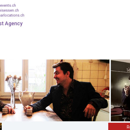
events.ch
nisessen.ch
arlocations.ch
ist Agency
R