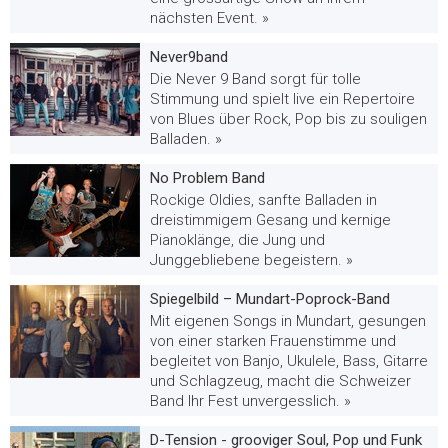
nächsten Event. »
Never9band
Die Never 9 Band sorgt für tolle
Stimmung und spielt live ein Repertoire
von Blues über Rock, Pop bis zu souligen
Balladen. »
No Problem Band
Rockige Oldies, sanfte Balladen in
dreistimmigem Gesang und kernige
Pianoklänge, die Jung und
Junggebliebene begeistern. »
Spiegelbild – Mundart-Poprock-Band
Mit eigenen Songs in Mundart, gesungen
von einer starken Frauenstimme und
begleitet von Banjo, Ukulele, Bass, Gitarre
und Schlagzeug, macht die Schweizer
Band Ihr Fest unvergesslich. »
D-Tension - grooviger Soul, Pop und Funk