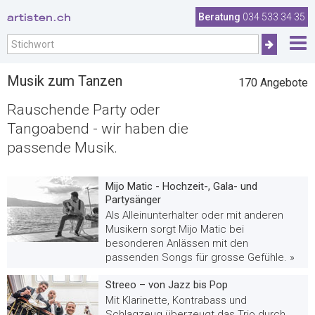
artisten.ch
Beratung
034 533 34 35
Musik zum Tanzen
170 Angebote
Rauschende Party oder
Tangoabend - wir haben die
passende Musik.
Mijo Matic - Hochzeit-, Gala- und
Partysänger
Als Alleinunterhalter oder mit anderen
Musikern sorgt Mijo Matic bei
besonderen Anlässen mit den
passenden Songs für grosse Gefühle. »
Streeo – von Jazz bis Pop
Mit Klarinette, Kontrabass und
Schlagzeug überzeugt das Trio durch