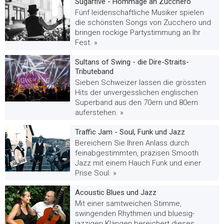
Sugarfive - Hommage an Zucchero
Fünf leidenschaftliche Musiker spielen
die schönsten Songs von Zucchero und
bringen rockige Partystimmung an Ihr
Fest. »
Sultans of Swing - die Dire-Straits-
Tributeband
Sieben Schweizer lassen die grössten
Hits der unvergesslichen englischen
Superband aus den 70ern und 80ern
auferstehen. »
Traffic Jam - Soul, Funk und Jazz
Bereichern Sie Ihren Anlass durch
feinabgestimmten, präzisen Smooth
Jazz mit einem Hauch Funk und einer
Prise Soul. »
Acoustic Blues und Jazz
Mit einer samtweichen Stimme,
swingenden Rhythmen und bluesig-
jazzigen Klängen bereichert dieses