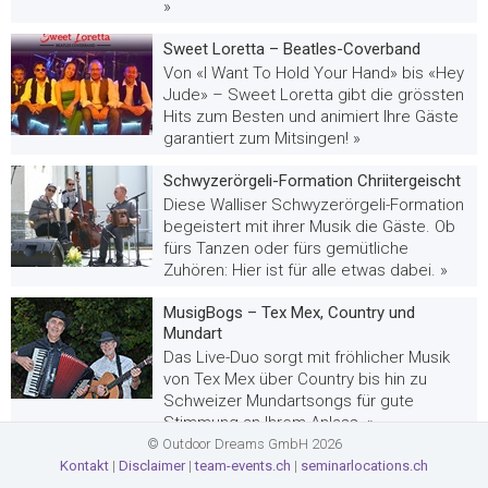
»
Sweet Loretta – Beatles-Coverband
Von «I Want To Hold Your Hand» bis «Hey
Jude» – Sweet Loretta gibt die grössten
Hits zum Besten und animiert Ihre Gäste
garantiert zum Mitsingen! »
Schwyzerörgeli-Formation Chriitergeischt
Diese Walliser Schwyzerörgeli-Formation
begeistert mit ihrer Musik die Gäste. Ob
fürs Tanzen oder fürs gemütliche
Zuhören: Hier ist für alle etwas dabei. »
MusigBogs – Tex Mex, Country und
Mundart
Das Live-Duo sorgt mit fröhlicher Musik
von Tex Mex über Country bis hin zu
Schweizer Mundartsongs für gute
Stimmung an Ihrem Anlass. »
© Outdoor Dreams GmbH 2026
Schlagerbeat – die Hochzeits- und
Kontakt
|
Disclaimer
|
team-events.ch
|
seminarlocations.ch
Partyband