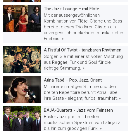
The Jazz Lounge – mit Flöte
Mit der aussergewöhnlichen
Kombination von Flöte, Gitarre und Bass
bereitet dieses Trio Ihren Gästen ein
unvergesslich prickelndes musikalisches
Erlebnis. »
A Fistful Of Twist - tanzbaren Rhythmen
Sorgen Sie mit einer stilvollen Mischung
aus Reggae, Funk und Soul für die
richtige Stimmung. »
Atina Tabé – Pop, Jazz, Orient
Mit ihrer einmaligen Stimme und dem
breiten Repertoire berührt Atina Tabé
Ihre Gäste - elegant, furios, traumhaft! »
BAJA-Quartett - Jazz vom Feinsten
Basler Jazz pur - mit breitem
musikalischem Spektrum von Latinjazz
bis hin zum groovigen Funk. »