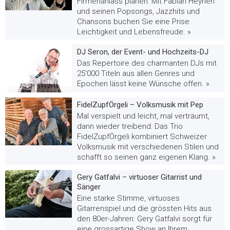
Firmenanlass planen: Mit Fabian Heynen
und seinen Popsongs, Jazzhits und
Chansons buchen Sie eine Prise
Leichtigkeit und Lebensfreude. »
DJ Seron, der Event- und Hochzeits-DJ
Das Repertoire des charmanten DJs mit
25'000 Titeln aus allen Genres und
Epochen lässt keine Wünsche offen. »
FidelZupfÖrgeli – Volksmusik mit Pep
Mal verspielt und leicht, mal verträumt,
dann wieder treibend: Das Trio
FidelZupfÖrgeli kombiniert Schweizer
Volksmusik mit verschiedenen Stilen und
schafft so seinen ganz eigenen Klang. »
Gery Gatfalvi – virtuoser Gitarrist und
Sänger
Eine starke Stimme, virtuoses
Gitarrenspiel und die grössten Hits aus
den 80er-Jahren: Gery Gatfalvi sorgt für
eine grossartige Show an Ihrem