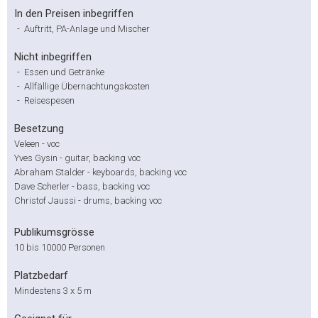
In den Preisen inbegriffen
-
Auftritt, PA-Anlage und Mischer
Nicht inbegriffen
-
Essen und Getränke
-
Allfällige Übernachtungskosten
-
Reisespesen
Besetzung
Veleen - voc
Yves Gysin - guitar, backing voc
Abraham Stalder - keyboards, backing voc
Dave Scherler - bass, backing voc
Christof Jaussi - drums, backing voc
Publikumsgrösse
10 bis 10000 Personen
Platzbedarf
Mindestens 3 x 5 m