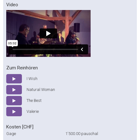
Video
Zum Reinhören
I Wish
Natural Woman
The Best
Valerie
Kosten [CHF]
Gage
1'500.00
pauschal