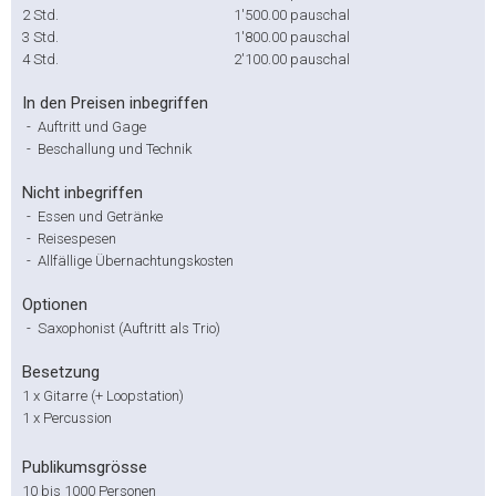
2 Std.
1'500.00
pauschal
3 Std.
1'800.00
pauschal
4 Std.
2'100.00
pauschal
In den Preisen inbegriffen
-
Auftritt und Gage
-
Beschallung und Technik
Nicht inbegriffen
-
Essen und Getränke
-
Reisespesen
-
Allfällige Übernachtungskosten
Optionen
-
Saxophonist (Auftritt als Trio)
Besetzung
1 x Gitarre (+ Loopstation)
1 x Percussion
Publikumsgrösse
10 bis 1000 Personen