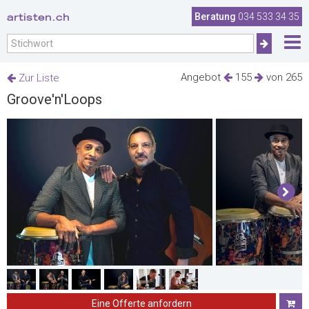
artisten.ch
Beratung
034 533 34 35
Angebot
155
von 265
Zur Liste
Groove'n'Loops
Eine Offerte anfordern